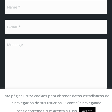
Name *
E-mail *
Message
Esta página utiliza cookies para obtener datos estadísticos de
clear
Submit
la navegación de sus usuarios. Si continúa navegando
consideraremos que acepta su uso.
Acepto