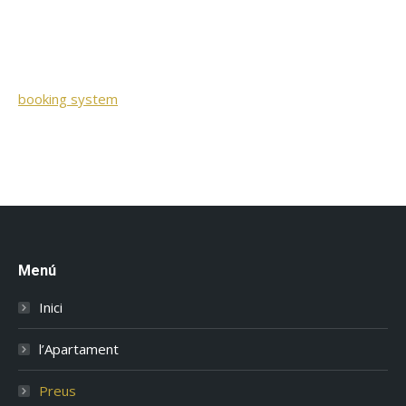
booking system
Menú
Inici
l’Apartament
Preus