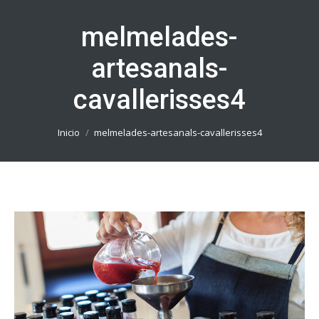
melmelades-
artesanals-
cavallerisses4
Estás aquí:
Inicio
melmelades-artesanals-cavallerisses4